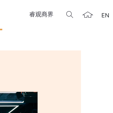
睿观商界
EN
远